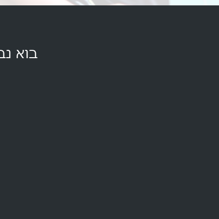
בוא נב