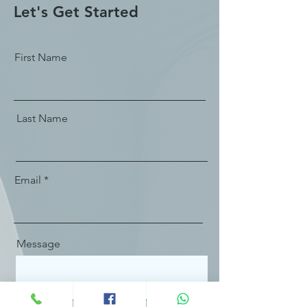
Let's Get Started
First Name
Last Name
Email
Message