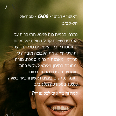
1
ראשון + רביעי · 19:00 · ספורטק
תל-אביב
נתרכז בבניית כוח פנימי, התגברות על
אתגרים ויצירת קהילה חזקה של נערות
שתומכות זו בזו. האימונים כוללים ריצה
ותרגילי חיזוק. את הקבוצה מובילה לי
פרידמן, מאמנת ריצה מוסמכת, מורה
ומחנכת בתיכון ואימא לשלוש בנות -
מומחית ביצירת מרחב בטוח
ותומך.נפגשים בימים ראשון ורביעי בשעה
19:00 בספורטק תל אביב
למה זה מתאים לכל נערה?